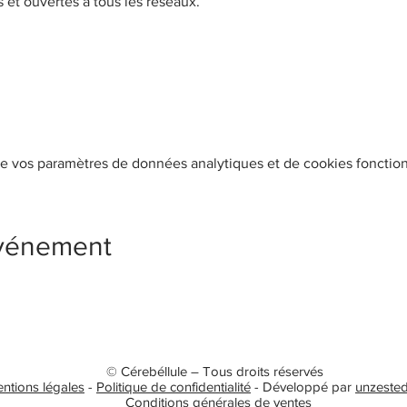
s et ouvertes à tous les réseaux.
e vos paramètres de données analytiques et de cookies fonction
événement
© Cérebéllule – Tous droits réservés
ntions légales
-
Politique de confidentialité
- Développé par
unzested
Conditions générales de ventes