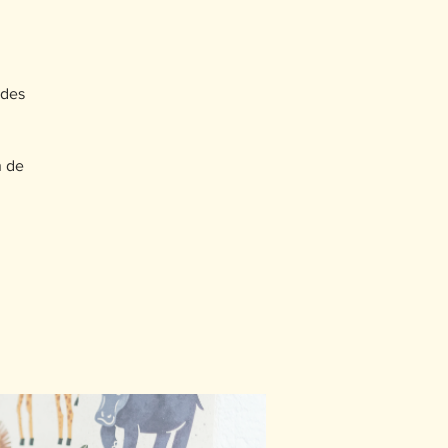
 des
n de