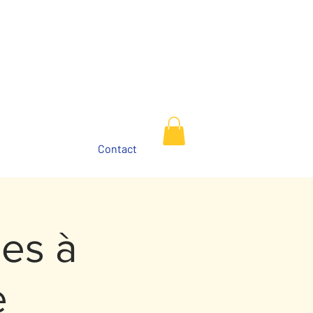
s
Contact
ues à
e