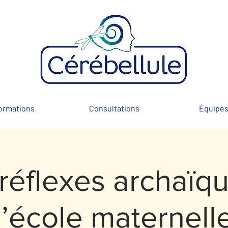
ormations
Consultations
Équipe
réflexes archaïq
l’école maternell