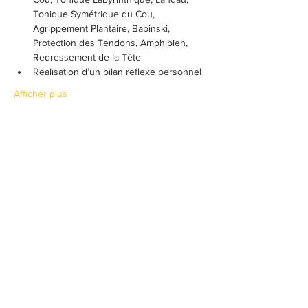
Tonique Symétrique du Cou, 
Agrippement Plantaire, Babinski, 
Protection des Tendons, Amphibien, 
Redressement de la Tête
Réalisation d’un bilan réflexe personnel
Afficher plus
Billets
Vente expirée
Type de billet
Réflexes archaïques - Module 2
Plus d'info
Prix
0,00 €