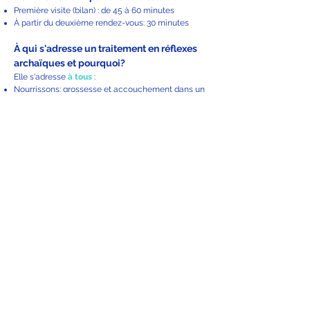
Première visite (bilan) : de 45 à 60 minutes
À partir du deuxième rendez-vous: 30 minutes
À qui s'adresse un traitement en réflexes
archaïques et pourquoi?
Elle s'adresse
à tous
:
Nourrissons: grossesse et accouchement dans un
contexte particulier (alitement, césarienne,
déclanchement, etc.)
Bébé: trouble du développement moteur,
neurosensoriel ou cognitif
Enfants: trouble des apprentissages, troubles
"dys", TDHA, TDA, etc.
Adultes : blessure à répétition, maladresse,
dépression, burn-out, etc.
Seniors : entretenir la mobilité, maintenir les
fonctions cognitives, stimuler l'équilibre, etc.
Sportifs : améliorer les gestes techniques et
accéder plus facilement à l'état de Flow.
Au plaisir de vous rencontrer.
Catherine Garré